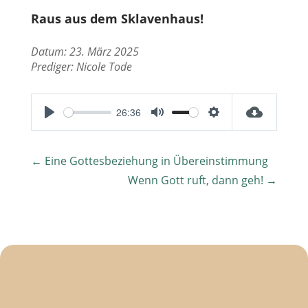
Raus aus dem Sklavenhaus!
Datum: 23. März 2025
Prediger:
Nicole Tode
26:36
P
M
S
l
u
e
←
Eine Gottesbeziehung in Übereinstimmung
a
t
t
Wenn Gott ruft, dann geh!
→
y
e
t
i
n
g
s