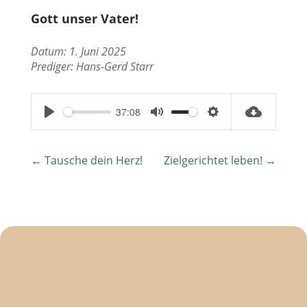
Gott unser Vater!
Datum: 1. Juni 2025
Prediger:
Hans-Gerd Starr
37:08
P
M
S
l
u
e
←
Tausche dein Herz!
Zielgerichtet leben!
→
a
t
t
y
e
t
i
n
g
s