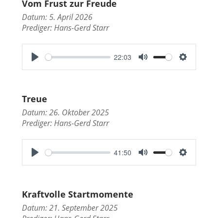
Vom Frust zur Freude
Datum: 5. April 2026
Prediger:
Hans-Gerd Starr
22:03
P
M
S
l
u
e
a
t
t
Treue
y
e
t
Datum: 26. Oktober 2025
i
Prediger:
Hans-Gerd Starr
n
g
41:50
s
P
M
S
l
u
e
a
t
t
Kraftvolle Startmomente
y
e
t
Datum: 21. September 2025
i