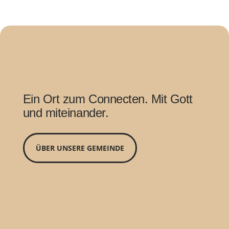
i
n
g
s
Ein Ort zum Connecten. Mit Gott
und miteinander.
ÜBER UNSERE GEMEINDE