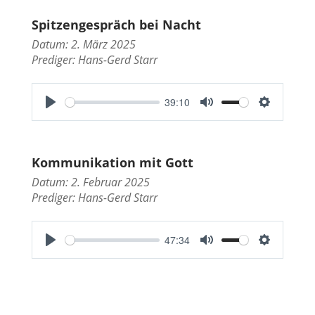
a
t
t
Spitzengespräch bei Nacht
y
e
t
Datum: 2. März 2025
i
Prediger:
Hans-Gerd Starr
n
g
39:10
s
P
M
S
l
u
e
a
t
t
Kommunikation mit Gott
y
e
t
Datum: 2. Februar 2025
i
Prediger:
Hans-Gerd Starr
n
g
47:34
s
P
M
S
l
u
e
a
t
t
y
e
t