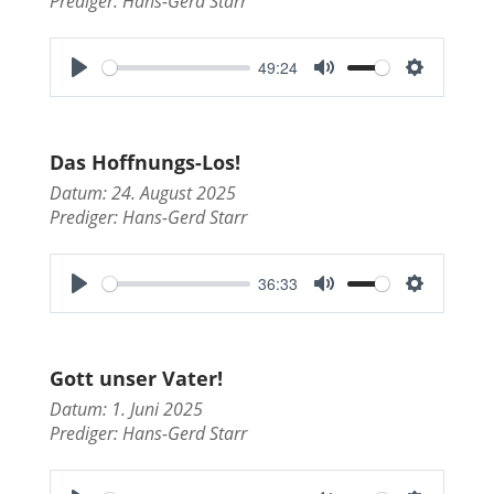
Prediger:
Hans-Gerd Starr
n
g
49:24
s
P
M
S
l
u
e
a
t
t
Das Hoffnungs-Los!
y
e
t
Datum: 24. August 2025
i
Prediger:
Hans-Gerd Starr
n
g
36:33
s
P
M
S
l
u
e
a
t
t
Gott unser Vater!
y
e
t
Datum: 1. Juni 2025
i
Prediger:
Hans-Gerd Starr
n
g