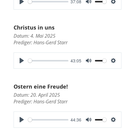
37:08
s
P
M
S
l
u
e
a
t
t
Christus in uns
y
e
t
Datum: 4. Mai 2025
i
Prediger:
Hans-Gerd Starr
n
g
43:05
s
P
M
S
l
u
e
a
t
t
Ostern eine Freude!
y
e
t
Datum: 20. April 2025
i
Prediger:
Hans-Gerd Starr
n
g
44:36
s
P
M
S
l
u
e