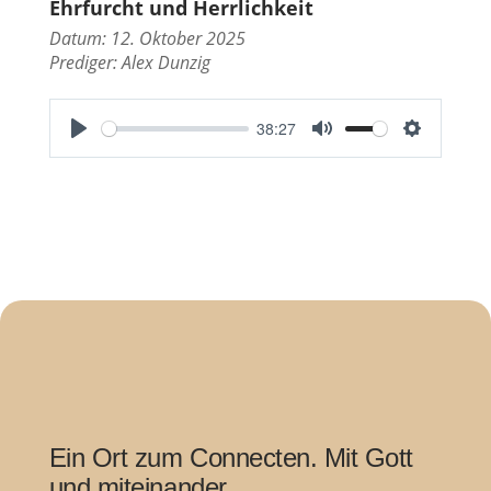
Ehrfurcht und Herrlichkeit
Datum: 12. Oktober 2025
Prediger:
Alex Dunzig
38:27
P
M
S
l
u
e
a
t
t
y
e
t
i
n
g
s
Ein Ort zum Connecten. Mit Gott
und miteinander.