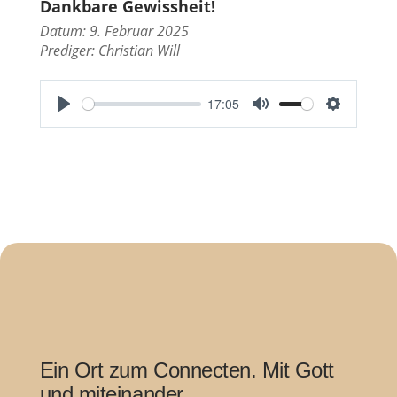
Dankbare Gewissheit!
Datum: 9. Februar 2025
Prediger:
Christian Will
17:05
P
M
S
l
u
e
a
t
t
y
e
t
i
n
g
s
Ein Ort zum Connecten. Mit Gott
und miteinander.